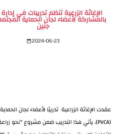
الإغاثة الزرعية تنظم تدريبات في إدارة 
بالمشاركة لأعضاء لجان الحماية المجتم
جنين
2024-06-23
date_range
عقدت الإغاثة الزراعية تدريبًا لأعضاء لجان الح
(PVCA). يأتي هذا التدريب ضمن مشروع "نحو