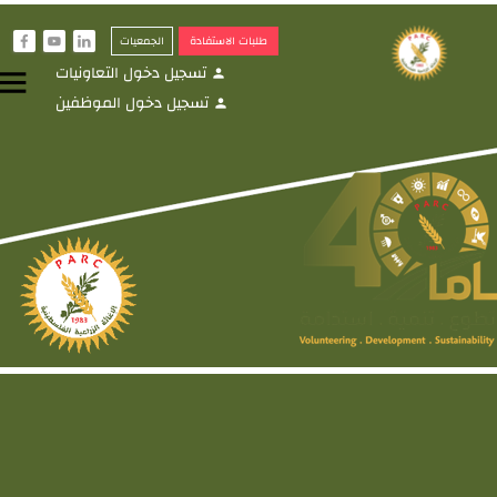
طلبات الاستفادة
الجمعيات
f
y
i
تسجيل دخول التعاونيات
menu
person
تسجيل دخول الموظفين
person