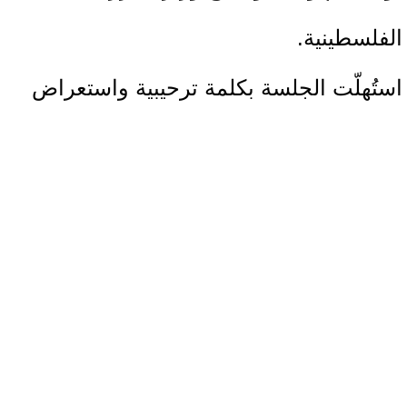
الفلسطينية.
استُهلّت الجلسة بكلمة ترحيبية واستعراض
لأهدافها، تلاها عرض من وزارة العمل حول
القوانين المعمول بها في فلسطين والخاصة
بالعاملين في القطاع الزراعي، إضافة إلى
مداخلة من نقابة العاملين بالزراعة حول
حقوق العمال. وناقش المشاركون أبرز
التحديات التي تواجه العمال الزراعيين،