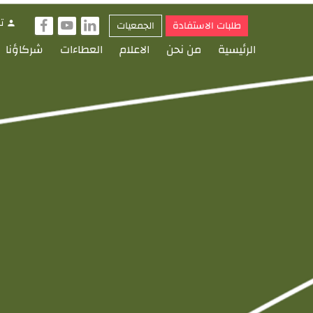
ت
طلبات الاستفادة
الجمعيات
person
f
y
i
الرئيسية
من نحن
الاعلام
العطاءات
شركاؤنا