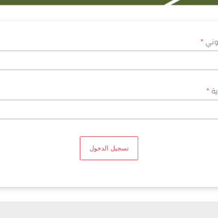
روني
*
ية
*