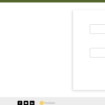
f
y
i