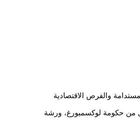
مستدامة والفرص الاقتصادية
يفية في الأراضي الفلسطينية المحتلة – أرضي 2" والممول من حكومة لوكسمبورغ، ورشة