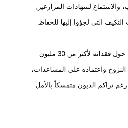
، والاستماع لشهادات المزارعين
التكيف التي لجؤوا إليها للحفاظ
وخلال الورشة، قدّم المزارع محمد عياد، صاحب أحد المشاتل الزراعية، شهادة مؤلمة حول فقدانه لأكثر من 30 مليون
 النزوح واعتماده على المساعدات،
غم تراكم الديون متمسكاً بالأمل
صحاب بسطات خضار أو أشخاص