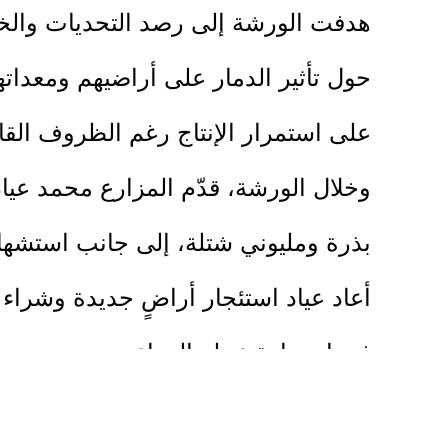
هدفت الورشة إلى رصد التحديات والخس
حول تأثير الدمار على أراضيهم ومعداته
على استمرار الإنتاج رغم الظروف القا
بذرة ومليوني شتلة، إلى جانب استشهاد
أعاد عياد استئجار أراضٍ جديدة وشراء 
في استعادة عمله الزراعي.
كما أجمع المزارعون على أنهم تحوّل