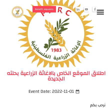
Benefit requests
Societies
menu
i
y
f
Cooperatives Login
Staff Login
person
person
اطلاق الموقع الخاص بالاغاثة الزراعية بحلته
الجديدة
Event Date:
2022-11-01
date_range
نرحب بكم