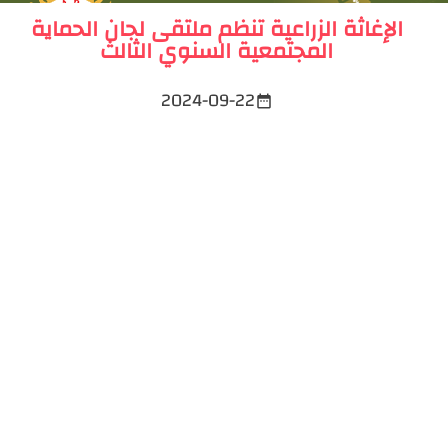
الإغاثة الزراعية تنظم ملتقى لجان الحماية
المجتمعية السنوي الثالث
2024-09-22
date_range