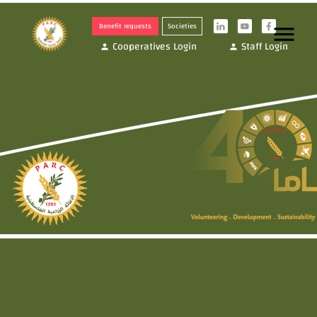
Benefit requests
Societies
menu
i
y
f
Cooperatives Login
Staff Login
person
person