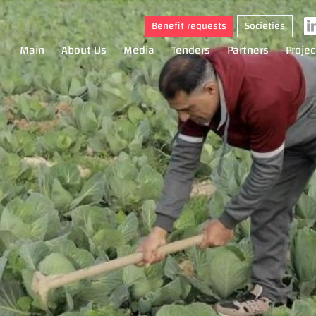
Benefit requests
Societies
Main
About Us
Media
Tenders
Partners
Projec