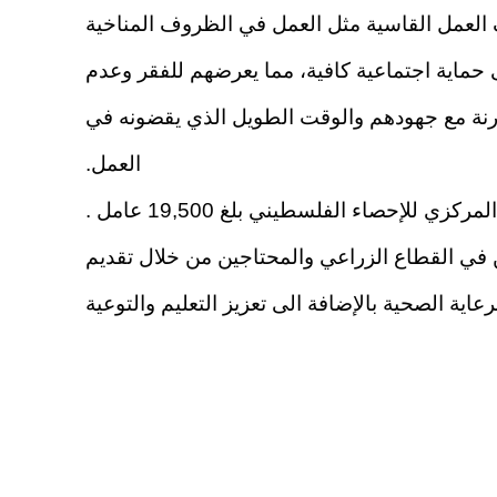
 العمل القاسية مثل العمل في الظروف المناخية
ى حماية اجتماعية كافية، مما يعرضهم للفقر وعدم
قارنة مع جهودهم والوقت الطويل الذي يقضونه في
العمل.
لإحصاء الفلسطيني بلغ 19,500 عامل .
ين في القطاع الزراعي والمحتاجين من خلال تقديم
اية الصحية بالإضافة الى تعزيز التعليم والتوعية
موارد ونقص كبير في التمويل والموارد الضرورية
لتقديم المساعدة والخدمات في غزة
لي والمنظمات الإنسانية والجهات المحلية لتحسين
طاع غزة وتقديم الدعم والمساعدة للمتضررين