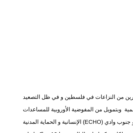
ضررين من النزاعات في فلسطين و في ظل التصعيد
لمية وبتمويل من المفوضية الأوروبية للمساعدات
الإنسانية و الحماية المدنية (ECHO) خزانات مياه بسعة إجمالية 62 كوب للأسر النازحة داخل مراكز الايواء على مستوى محافظات شمال و جنوب وادي