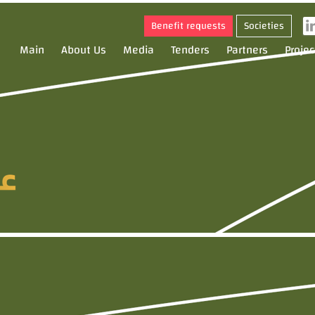
Benefit requests
Societies
Main
About Us
Media
Tenders
Partners
Projec