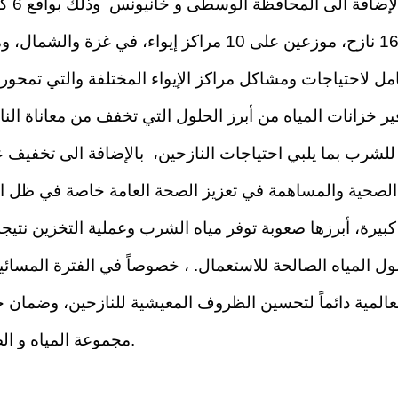
مل لاحتياجات ومشاكل مراكز الإيواء المختلفة والتي تمحورت
ر خزانات المياه من أبرز الحلول التي تخفف من معاناة الن
للشرب بما يلبي احتياجات النازحين، بالإضافة الى تخفيف 
بيرة، أبرزها صعوبة توفر مياه الشرب وعملية التخزين نتيجة 
 المياه الصالحة للاستعمال. ، خصوصاً في الفترة المسائي
 العالمية دائماً لتحسين الظروف المعيشية للنازحين، وضما
مجموعة المياه و الصرف الصحي بفلسطين و منظمة الصحة العالمية.
 (Agricultural Relief), provide drinking water tanks