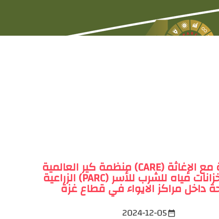
منظمة كير العالمية (CARE) بالشراكة مع الإغاثة
الزراعية (PARC) توفران خزانات مياه للشرب للأسر
زحة داخل مراكز الايواء في قطاع غزة
2024-12-05
date_range