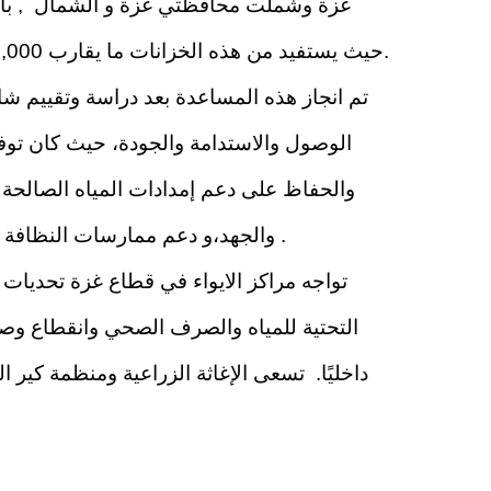
حيث يستفيد من هذه الخزانات ما يقارب 16,000 نازح، موزعين على 10 مراكز إيواء، في غزة والشمال، ومحافظة الوسطى (دير البلح)، ومحافظة خانيونس.
تم انجاز هذه المساعدة بعد دراسة وتقييم شا
الوصول والاستدامة والجودة، حيث كان توفي
والحفاظ على دعم إمدادات المياه الصالحة 
والجهد،و دعم ممارسات النظافة الصحية والمساهمة في تعزيز الصحة العامة خاصة في ظل الحاجة المستمرة للمياه الصالحة للشرب والطهي .
تواجه مراكز الايواء في قطاع غزة تحديات ك
التحتية للمياه والصرف الصحي وانقطاع وصول
داخليًا. تسعى الإغاثة الزراعية ومنظمة كير
 for displaced families in IDP collective