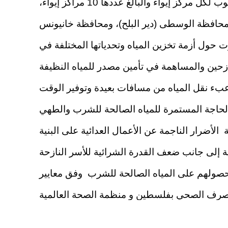
غزة وشملت محافظتي غزة و الشمال , بالإضافة الى المحافظة الوسطى و خانيونس وذلك بواقع 6 كوب لكل مركز إيواء والبالغ عددها 10 مراكز إيواء،
 حول أزمة تخزين المياه وتحدياتها المختلفة في
ازحين والمساهمة في تأمين مصدر للمياه النظيفة
عبء نقل المياه من مسافات بعيدة وتوفير الوقت
الأضرار الناجمة عن الأعمال العدائية على البنية
ة إلى جانب ضعف القدرة الشرائية للأسر النازحة
ن حصولهم على المياه الصالحة للشرب وفق معايير
Funded by ECHO: CARE International and PARC