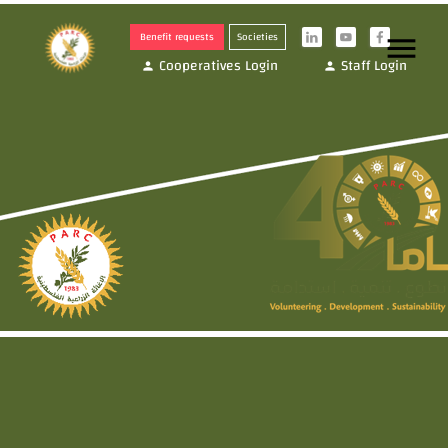
Benefit requests
Societies
menu
i
y
f
Cooperatives Login
Staff Login
person
person