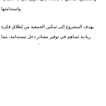
واستدامتها.
يهدف المشروع إلى تمكين الجمعية من إطلاق فكرة
ريادية تساهم في توفير مصادر دخل مستدامة، مما
يسهم في تطوير خدماتها ودعم الأشخاص ذوي الإعاقة،
ويعزز إدماجهم في المجتمع.
وخلال مراسم تسليم المشروع، أكد نائب رئيس بلدية
دورا، أ. فوزي أبو هليل، حرص البلدية على دعم وتشجيع
المبادرات الاقتصادية والاجتماعية التي تساهم في
تحقيق التنمية المستدامة في المدينة، مشيدًا بدور