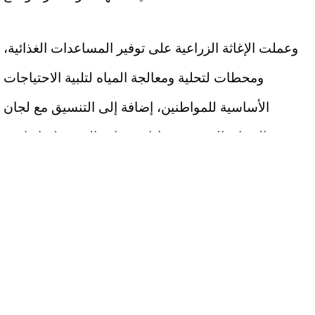
وعملت الإغاثة الزراعية على توفير المساعدات الغذائية،
ومحطات لتحلية ومعالجة المياه لتلبية الاحتياجات
الأساسية للمواطنين، إضافة إلى التنسيق مع لجان
الحماية المجتمعية وإدارة مواقع النزوح. كما قامت
الجمعية بتزويد النازحين بالخيام اللازمة لتوفير المأوى،
وإقامة مخيمات تلبي احتياجات ذوي الإعاقة، إلى جانب
إنشاء مركز لتقديم الخدمات للمواطنين، الذي أصبح
منصة للعمل المشترك بين مؤسسات المجتمع المدني
والجامعات الفلسطينية.
وأكد أبو جيش أن العدوان المستمر على غزة لأكثر من