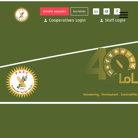
Benefit requests
Societies
menu
i
y
f
Cooperatives Login
Staff Login
person
person