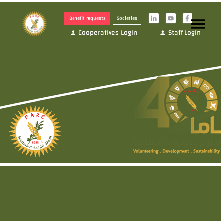
Benefit requests
Societies
menu
i
y
f
Cooperatives Login
Staff Login
person
person