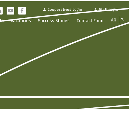
Cooperatives Login
Staff Login
person
person
i
y
f
AR
ts
Vacancies
Success Stories
Contact Form
search