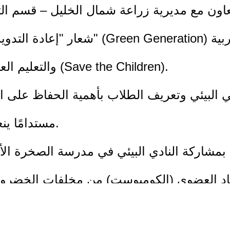
لتعاون مع مديرية زراعة شمال الخليل – قسم ال
شعار "إعادة التدوير"، وذلك ضمن مشر
والتعليم العالي، وبتمويل من مؤسسة إنقاذ الطفل (Save the Children).
لبيئي وتعريف الطلاب بأهمية الحفاظ على البيئة
مستدامًا ينعكس إيجابيًا على المجتمع المحيط بهم.
مشاركة النادي البيئي في مدرسة الصخرة الأ
د العضوي (الكومبوست) من مخلفات الخضروات و