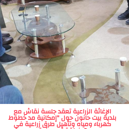
الإغاثة الزراعية تعقد جلسة نقاش مع
بلدية بيت حانون حول "إمكانية مد خطوط
كهرباء ومياه وتأهيل طرق زراعية في