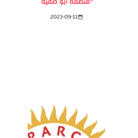
منطقة أبو صفية"
2023-09-11
date_range