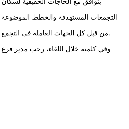
يتوافق مع الحاجات الحقيقية لسكان
التجمعات المستهدفة والخطط الموضوعة
من قبل كل الجهات العاملة في التجمع.
وفي كلمته خلال اللقاء، رحب مدير فرع
الإغاثة الزراعية في الأغوار، السيد عازم حج
محمد، بالحضور، وشكرهم على مساعيهم
في عكس الاحتياجات الفعلية لسكان
العنقود في مناطق الاغوار كما شدد على
أهمية الجهود لتنسيق العمل بين كل