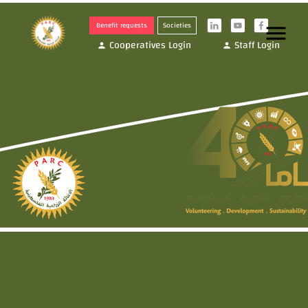
Benefit requests
Societies
menu
i
y
f
Cooperatives Login
Staff Login
person
person