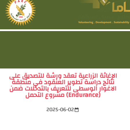
الإغاثة الزراعية تعقد ورشة للتصديق على
نتائج دراسة تطوير العنقود في منطقة
الاغوار الوسطى للتعريف بالتدخلات ضمن
مشروع التحمل (Endurance)
2025-06-02
date_range