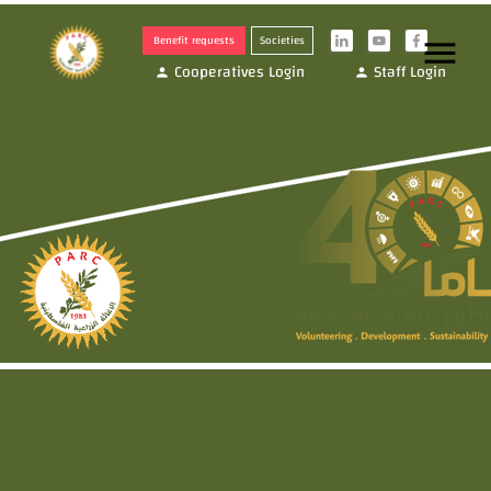
Benefit requests
Societies
menu
i
y
f
Cooperatives Login
Staff Login
person
person