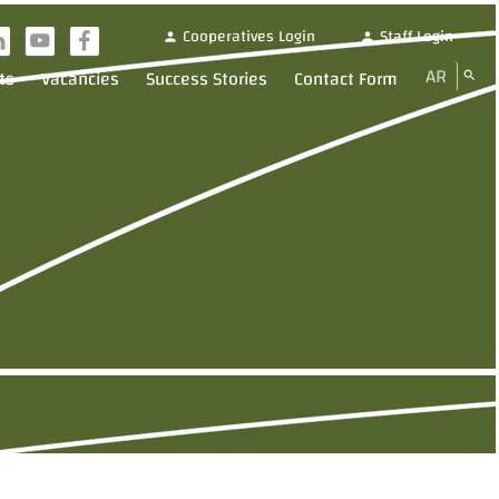
Cooperatives Login
Staff Login
person
person
i
y
f
AR
ts
Vacancies
Success Stories
Contact Form
search