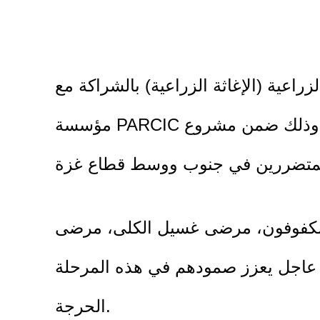
اعية (الإغاثة الزراعية) بالشراكة مع
مؤسسة PARCIC تنفيذ عملية توزيع 1632 طردًا غذائيًا جافًا في محافظتي الوسطى وخانيونس، وذلك ضمن مشروع
 المكفوفون، مرضى غسيل الكلى، مرضى
ئي عاجل يعزز صمودهم في هذه المرحلة
الحرجة.