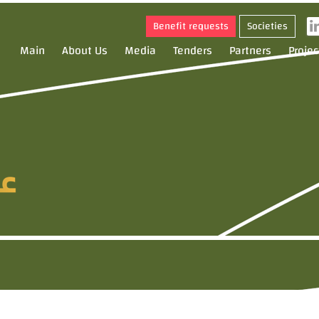
Benefit requests
Societies
Main
About Us
Media
Tenders
Partners
Projec