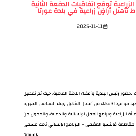
 الزراعية توقع اتفاقيات الدفعة الثانية
ط تأهيل أراضٍ زراعية في بلدة عورتا
2025-11-11
date_range
ذلك بحضور رئيس البلدية وأعضاء اللجنة المحلية، حيث تم تفصيل
تيجية الإغاثة الزراعية وبرامج العمل الإنسانية والحماية، والممول من
مقاطعة فالنسيا العظمى – البرنامج الإنساني تحت مسمى GVA 24 A، ومن خلال جمعية التعاون من أجل السلام الإسبانية (ACPP)، وبالشراكة مع مجموعة العمل للاستجابة الطارئة (Action
Group).