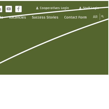
Cooperatives Login
Staff Login
person
person
i
y
f
AR
ts
Vacancies
Success Stories
Contact Form
search