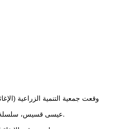
وقعت جمعية التنمية الزراعية (الإغاث
عيسى قسيس، سلسلة اتفاقيات شراكة وتفاهم تهدف إلى تنفيذ نماذج ريّ زراعي باستخدام المياه المعالجة.