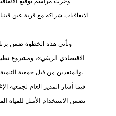
وجرت مراسم توقيع الاتفاقيا
الاتفاقيات شراكة مع قرية عين قيني
وتأتي هذه الخطوة ضمن برنا
الاقتصادي الريفي»، ومشروع تطبيق
الإسبانية للتعاون الإنمائي الدولي (AECID)، والمنفذين من قبل جمعية التنمية الزراعية بالشراكة مع مؤسسات مختصة.
فيما أشار المدير العام لجمعية الإ
تضمن الاستخدام الأمثل للمياه المع
التعاون مع بلدية رام الله والمجالس المحلية يعكس روح الشراكة الحقيقية في خدمة الزراعة المستدامة في فلسطين.