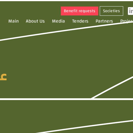
Benefit requests
Societies
Main
About Us
Media
Tenders
Partners
Projec