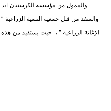
والممول من مؤسسة الكرستيان ايد
والمنفذ من قبل جمعية التنمية الزراعية "
الإغاثة الزراعية " ، حيث يستفيد من هذه
المبادرة المزراعين بشكل خاص وأصحاب
الأراضي الزراعية وأهالي القرية بشكل عام
من خلال لجنة الحماية المجتمعية التي تقوم
بدورها في تحديد المهام والالويات الطارئة
في الاعمال والاستجابات السريعة لها .