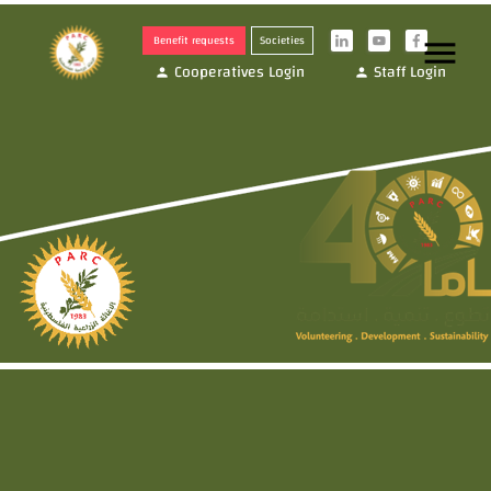
Benefit requests
Societies
menu
i
y
f
Cooperatives Login
Staff Login
person
person