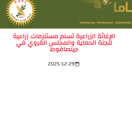
الإغاثة الزراعية تسلم مستلزمات زراعية
للجنة الحماية والمجلس القروي في
جينصافوط
2025-12-29
date_range