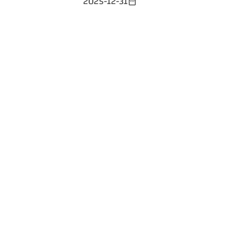
2025-12-31
date_range