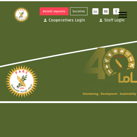
Benefit requests
Societies
menu
i
y
f
Cooperatives Login
Staff Login
person
person