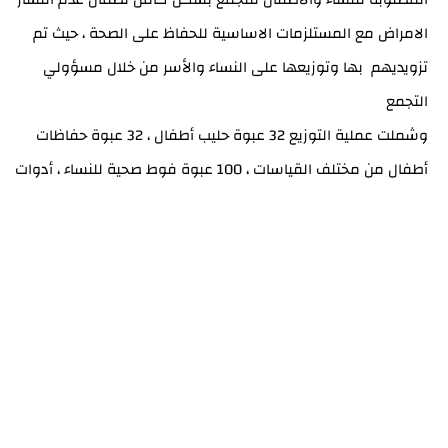
الامراض مع المستلزمات الاساسية للحفاظ على الصحة ، حيث تم
تزويديهم بها وتوزيعها على النساء والأسر من خلال مسؤولي
التجمع
وشملت عملية التوزيع 32 عبوة حليب أطفال ، 32 عبوة حفاظات
أطفال من مختلف القياسات ، 100 عبوة فوط صحية للنساء ، أدوات
صحية للتجمع .
ويشار الى أن حرب الاحتلال على قطاع غزة القى بظلاله على النساء
والأطفال بصفتهم الفئات الأكثر انكشافا في المجتمع ، حيث تسببت
الهجمات في قتل أكثر من 6000 مواطن 70% منهم من النساء
والأطفال ، كما طالت الهجمات المراكز الصحية والمستشفيات و
تسببت في اوضاع اقتصادية صعبة على المواطنين وأدى منع دخول
البضائع الى ندرة في المواد الغذائية والصحية وتأثرت بشكل خاص
النساء الحوامل والمرضعات والأطفال بسبب اجراءات الاحتلال