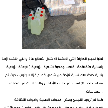
نظرا لحجم الكارثة التي الحقها الاحتلال بقطاع غزة والتي خلقت ازمة
إنسانية متفاقمة ، قامت جمعية التنمية الزراعية ( الإغاثة الزراعية
بتلبية حاجة 200 أسرة نازحة من شمال قطاع غزة للجنوب ، حيث تم
تغطية حاجة 31 اسرة من حليب الأطفال والحفاظات من مختلف
المقاسات .
كما تم تزويد التجمع ببعض الادوات الصحية وادوات النظافة
المطلوبة للنساء والاطفال للتجمع بشكل كامل لضمان عدم انتشار