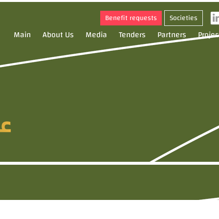
Benefit requests
Societies
Main
About Us
Media
Tenders
Partners
Projec