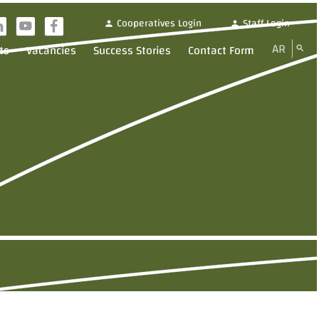
Cooperatives Login
Staff Login
person
person
i
y
f
AR
ts
Vacancies
Success Stories
Contact Form
search