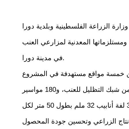
 وزارة الزراعة الفلسطينية وبلدية دورا
مستلزماتها المعدنية لمزارعي العنب
في مدينة دورا.
 في دورا، ضمن خمسة مواقع مستهدفة في المشروع
يستفيد منها إجمالي 180 مزارعًا ومزارعة. وشملت المواد الموردة 3900 متر مربع من شبك التظليل للعنب، و180 مواسير
حديدية لتثبيت شبك الظل، و144 لفة أنابيب 16 ملم بطول 100 متر لكل لفة، و33 لفة أنابيب 32 ملم بطول 50 متر لكل