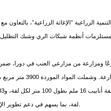
نمية الزراعية "الإغاثة الزراعية"، بالتعاون مع
 مستلزمات أنظمة شبكات الري وشبك التظليل و
ملية التسليم لصالح 30 مزارعًا ومزارعة من مزارعي العنب
لفة، بما يسهم في دعم تطوير الإنتاج الزراعي وتحسين جودة المحصول.