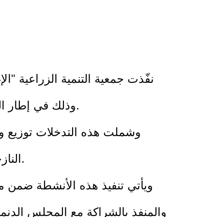
نفّذت جمعية التنمية الزراعية "ا
وذلك في إطار الجهود الرامية إلى تحسين ظروف المعيشة وتعزيز عوامل الحماية داخل مواقع النزوح.
النازحين فيه، حيث استهدفت الأنشطة 14 موقع نزوح في محافظات خانيونس ورفح وغزة.
ويأتي تنفيذ هذه الأنشطة ضمن مشر