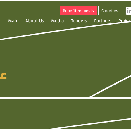
Benefit requests
Societies
Main
About Us
Media
Tenders
Partners
Projec