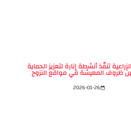
الزراعية تنفّذ أنشطة إنارة لتعزيز الحماية
ن ظروف المعيشة في مواقع النزوح
2026-01-26
date_range