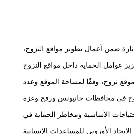
إنارة ضمن أعمال تطوير مواقع النزوح،
6 إلى 10 كشافات إنارة في كل موقع نزوح، وفقًا لمساحة الموقع وعدد
احتياجات الأساسية ومخاطر الحماية في
اعدات الإنسانية (ECHO)، والمنفذ بالشراكة مع المجلس الدنماركي للاجئين