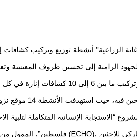
لإغاثة الزراعية" أنشطة توزيع وتركيب كشافات 
وشملت هذه التدخلات توزيع وتركيب ما بين 
وع “الاستجابة الإنسانية المتكاملة لتلبية ال
فلسطين”، الممول من الاتحاد الأوروبي للمس