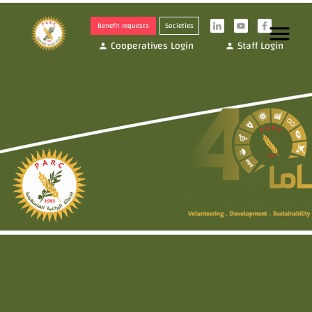
Benefit requests
Societies
menu
i
y
f
Cooperatives Login
Staff Login
person
person