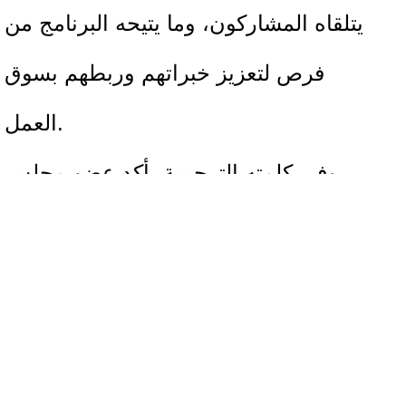
يتلقاه المشاركون، وما يتيحه البرنامج من
فرص لتعزيز خبراتهم وربطهم بسوق
العمل.
وفي كلمته الترحيبية، أكد عضو مجلس
الإدارة المهندس سلام الزاغة أهمية هذا
التعاون مع الشركاء الدوليين، مشدداً على
دور البرامج الميدانية في دعم الشباب
الفلسطيني وتمكينهم من تطوير مهاراتهم