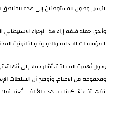
لتيسير وصول المستوطنين إلى هذه المناطق المحيطة بها، وذلك بهدف مصادرتها والسيطرة عليها لصالح إنشاء مشاريع استعمارية.
وأبدى حماد قلقه إزاء هذا الإجراء الاستيطاني ال
المؤسسات المحلية والدولية والقانونية المختصة إلى حماية هذه المنطقة ودعم جهود السكان المحليين للمحافظة عليها ومنع الاستيلاء عليها.
وحول أهمية المنطقة، أشار حماد إلى أنها تحتوي 
تظهر أن جزءًا كبيرًا من هذه الأراضي تُعتبر أملاك دولة.
يُذكر أن المجلس القروي عمل على مشاريع وبر
المهددة بالمصادرة وتسهيل وصول المزارعين إل