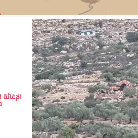
الإغاثة 
ف