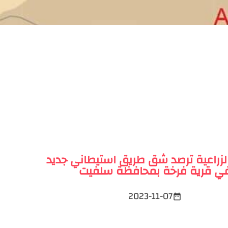
الزراعية ترصد شق طريق استيطاني جديد
ي قرية فرخة بمحافظة سلفيت
2023-11-07
date_range