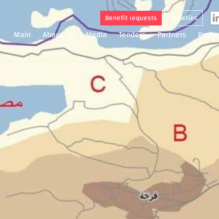
Benefit requests
Societies
Main
About Us
Media
Tenders
Partners
Projec