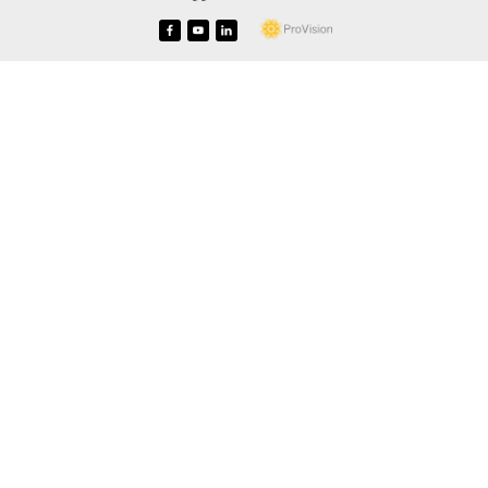
f
y
i