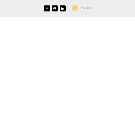
f
y
i