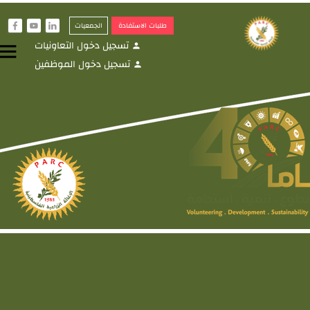
طلبات الاستفادة
الجمعيات
f
y
i
تسجيل دخول التعاونيات
menu
person
تسجيل دخول الموظفين
person