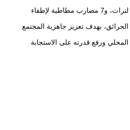
لترات، و7 مضارب مطاطية لإطفاء
الحرائق، بهدف تعزيز جاهزية المجتمع
المحلي ورفع قدرته على الاستجابة
السريعة للحالات الطارئة والحد من مخاطر
الحرائق.
ويأتي هذا التدخل في إطار جهود الإغاثة
الزراعية لتعزيز صمود المجتمعات الريفية،
ورفع مستوى استعدادها لمواجهة المخاطر،