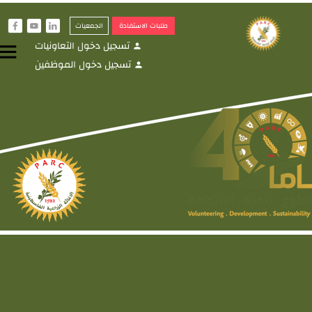
طلبات الاستفادة
الجمعيات
f
y
i
تسجيل دخول التعاونيات
menu
person
تسجيل دخول الموظفين
person