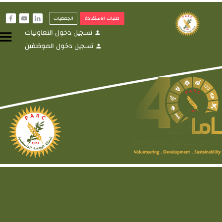
طلبات الاستفادة
الجمعيات
f
y
i
تسجيل دخول التعاونيات
menu
person
تسجيل دخول الموظفين
person