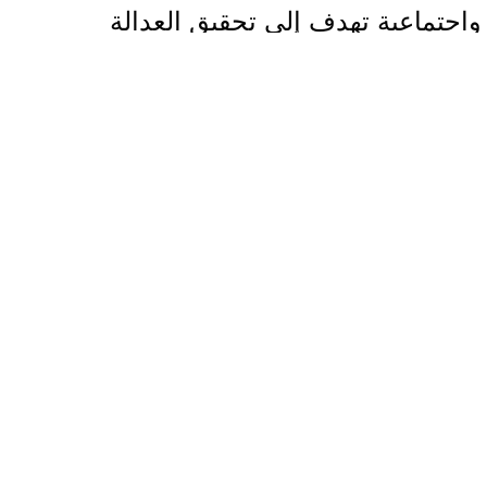
واجتماعية تهدف إلى تحقيق العدالة
والفاعلية في اختيار المستفيدين.
وتسهم عملية التحقق في تقييم واقع
الدفيئات الزراعية واحتياجات المزارعين،
بما يضمن تصميم التدخلات المناسبة وتوفير
الدعم الزراعي في الوقت الملائم للموسم
الزراعي، بما يعزز فرص نجاح العملية
الإنتاجية.