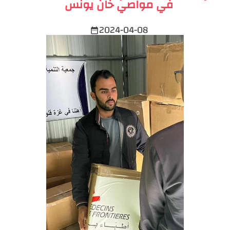
في مواصي خان يونس
2024-04-08
date_range