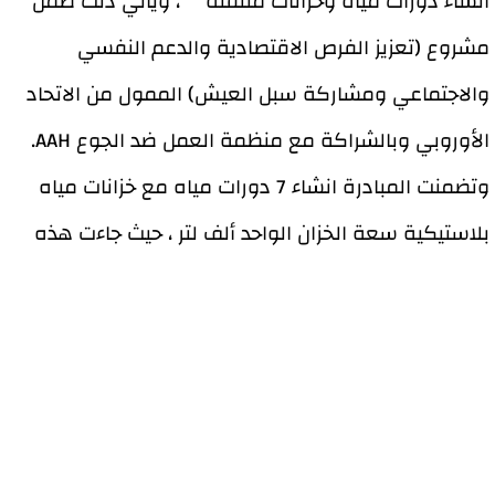
انشاء دورات مياه وخزانات متنقلة " ، ويأتي ذلك ضمن
مشروع (تعزيز الفرص الاقتصادية والدعم النفسي
والاجتماعي ومشاركة سبل العيش) الممول من الاتحاد
الأوروبي وبالشراكة مع منظمة العمل ضد الجوع AAH.
وتضمنت المبادرة انشاء 7 دورات مياه مع خزانات مياه
بلاستيكية سعة الخزان الواحد ألف لتر ، حيث جاءت هذه
المبادرة من واقع احتياج ملح للنازحين في تجمع الخيام
الذي يعاني فيه النازحين من شبه انعدام لدورات المياه
الأمر الذي ينذر بكارثة صحية على النازحين وأسرهم .
وتهدف المبادرة لتحسين البيئة الصحية للنازحين وتوفير
وسائل الراحة لهم خلال فترة نزوحهم. الامر الذي يزيد