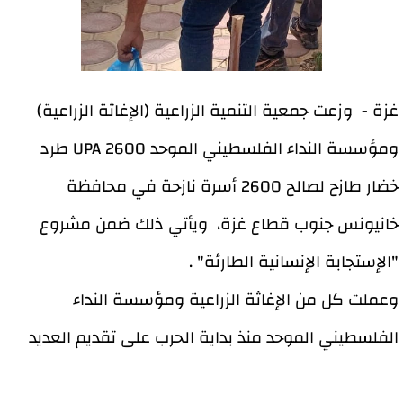
غزة - وزعت جمعية التنمية الزراعية (الإغاثة الزراعية)
ومؤسسة النداء الفلسطيني الموحد UPA 2600 طرد
خضار طازح لصالح 2600 أسرة نازحة في محافظة
خانيونس جنوب قطاع غزة، ويأتي ذلك ضمن مشروع
"الإستجابة الإنسانية الطارئة" .
وعملت كل من الإغاثة الزراعية ومؤسسة النداء
الفلسطيني الموحد منذ بداية الحرب على تقديم العديد
من التدخلات منها توفير الطرود الغذائية وتوفير المياه