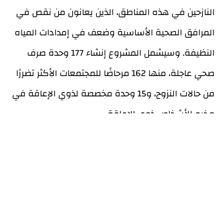
النازحين في هذه المناطق، الذين يعانون من نقص في
المرافق الصحية الأساسية وضعف في إمدادات المياه
النظيفة. وسيشمل المشروع إنشاء 177 وحدة صرف
صحي عاجلة، منها 162 مرحاضًا للمجتمعات الأكثر تضررًا
من حالات النزوح، و15 وحدة مخصصة لذوي الإعاقة في
مخيم الأشخاص ذوي الإعاقة.
بالإضافة إلى ذلك، سيتم توفير ثلاث محطات تحلية
لتخفيف معاناة النازحين في توفير المياه الصالحة
للشرب بشكل دائم ومستمر وبجودة عالية. وسيتم
توزيع المستلزمات الصحية الأساسية مثل الصابون