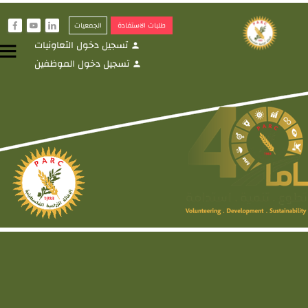
طلبات الاستفادة
الجمعيات
f
y
i
تسجيل دخول التعاونيات
menu
person
تسجيل دخول الموظفين
person