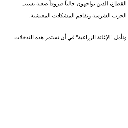
القطاع، الذين يواجهون حالياً ظروفاً صعبة بسبب
الحرب الشرسة وتفاقم المشكلات المعيشية.
وتأمل "الإغاثة الزراعية" في أن تستمر هذه التدخلات
الإنسانية وتتوسع لتشمل أكبر عدد ممكن من الأسر
المتضررة، حيث يُعتبر التضامن والتعاون المستمران من
العوامل الأساسية لتخفيف معاناة الناس وتقديم الدعم
في الأوقات الصعبة.
كما دعت "الإغاثة الزراعية" المجتمع الدولي ومنظمات
الإغاثة إلى زيادة جهودهم لتلبية احتياجات سكان غزة