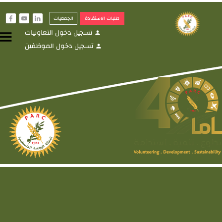
طلبات الاستفادة
الجمعيات
f
y
i
تسجيل دخول التعاونيات
menu
person
تسجيل دخول الموظفين
person