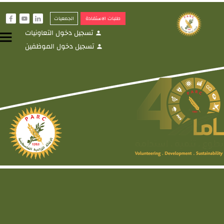
طلبات الاستفادة
الجمعيات
f
y
i
تسجيل دخول التعاونيات
menu
person
تسجيل دخول الموظفين
person