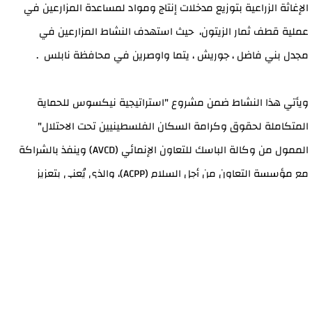
الإغاثة الزراعية بتوزيع مدخلات إنتاج ومواد لمساعدة المزارعين في
عملية قطف ثمار الزيتون، حيث استهدف النشاط المزارعين في
مجدل بني فاضل ، جوريش ، يتما واوصرين في محافظة نابلس .
ويأتي هذا النشاط ضمن مشروع "استراتيجية نيكسوس للحماية
المتكاملة لحقوق وكرامة السكان الفلسطينيين تحت الاحتلال"
الممول من وكالة الباسك للتعاون الإنمائي (AVCD) وينفذ بالشراكة
مع مؤسسة التعاون من أجل السلام (ACPP)، والذي يُعنى بتعزيز
حقوق وكرامة الفلسطينيين في المناطق الريفية وفقًا للقانون
الدولي الإنساني وقانون حقوق الإنسان المشروع
وتهدف الإغاثة الزراعية من خلال هذه الأنشطة إلى تعزيز صمود
المزارعين ، وتسريع عملية قطف الزيتون خصوصا في المناطق التي