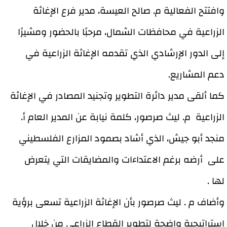
وافتتح الفعالية م. صالح العيسة، مدير فرع الإغاثة
الزراعية في محافظات الشمال، مرحبًا بالحضور ومشيرًا
إلى الدور الإرشادي الذي تقدمه الإغاثة الزراعية في
دعم المشاريع.
كما ألقى مدير دائرة التطوير وتجنيد المصادر في الإغاثة
الزراعية م. ليث صرصور، كلمة نيابة عن المدير العام أ.
منجد أبو جيش، الذي أشاد بصمود المزارع الفلسطيني
على أرضه برغم الاعتداءات والمضايقات التي يتعرض
لها .
وأضاف م . ليث صرصور بأن الإغاثة الزراعية تسعى برؤية
استراتيجية واضحة لتطوير القطاع الزراعي من خلال