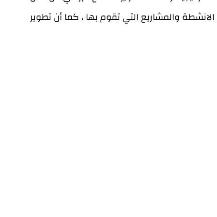
الانشطة والمشاريع التي تقوم بها ، كما أن تطوير
القطاع الزراعي لا يتم الا من خلال تطوير وبناء قدرات
المزارعين أنفسهم وتوعيتهم بحقوقهم واهمية العمل
الجماعي والإنخراط في الجمعيات التعاونية وهذا ما
ستعمل عليه المؤسسة والشركاء خلال المشروع
إضافة للأنشطة المباشرة .
بدوره، أكّد م. جعفر صلاحات، مدير عام زراعة جنين، على
تكاملية عناصر المشروع، معبرًا عن ترحيب الوزارة
بالجهود المبذولة لتحسين القطاع الزراعي ودعم صمود
المزارعين.