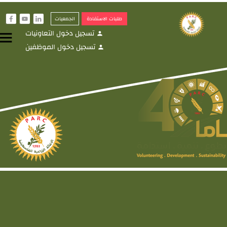
طلبات الاستفادة
الجمعيات
f
y
i
تسجيل دخول التعاونيات
menu
person
تسجيل دخول الموظفين
person