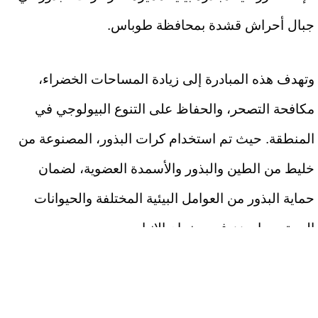
جبال أحراش قشدة بمحافظة طوباس.
وتهدف هذه المبادرة إلى زيادة المساحات الخضراء،
مكافحة التصحر، والحفاظ على التنوع البيولوجي في
المنطقة. حيث تم استخدام كرات البذور، المصنوعة من
خليط من الطين والبذور والأسمدة العضوية، لضمان
حماية البذور من العوامل البيئية المختلفة والحيوانات
البرية، مما يعزز فرص نجاح الإنبات.
وشارك في هذه المبادرة عدد من المتطوعين وأبناء
المجتمع المحلي بالتعاون مع وزارة الزراعة، الذين عبروا