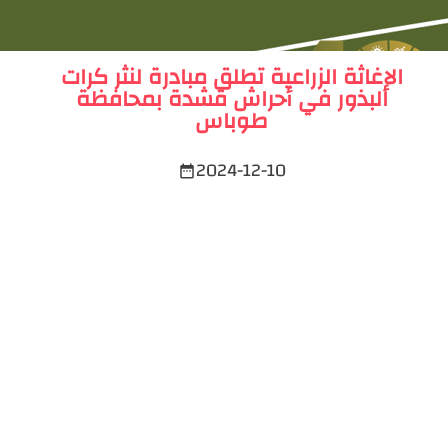
الإغاثة الزراعية تطلق مبادرة لنثر كرات
البذور في أحراش قشدة بمحافظة
طوباس
2024-12-10
date_range