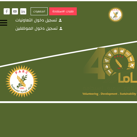
طلبات الاستفادة
الجمعيات
f
y
i
تسجيل دخول التعاونيات
menu
person
تسجيل دخول الموظفين
person