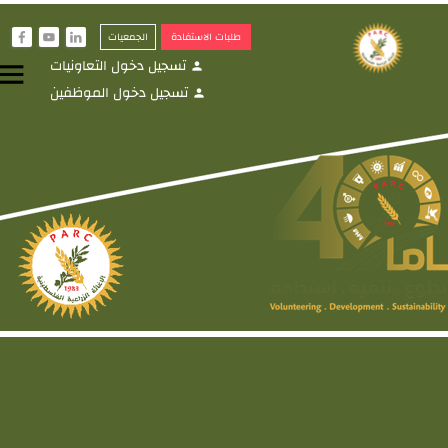
طلبات الاستفادة
الجمعيات
f
y
i
تسجيل دخول التعاونيات
menu
person
تسجيل دخول الموظفين
person