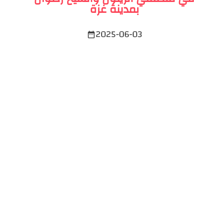
بمدينة غزة
2025-06-03
date_range