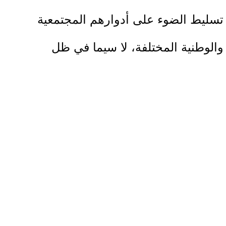
تسليط الضوء على أدوارهم المجتمعية
والوطنية المختلفة، لا سيما في ظل
التحديات التي يواجهها شعبنا، مثل ظاهرة
التعديات على قوافل المساعدات، والارتفاع
غير المسبوق في الأسعار، بالإضافة إلى
فرض نسبة تداول العملات والتي تتراوح ما
بين 30-35% من تحويل النقود من التطبيق
الالكتروني الى العملات النقدية، وقضايا