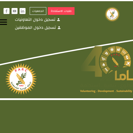
طلبات الاستفادة
الجمعيات
f
y
i
تسجيل دخول التعاونيات
menu
person
تسجيل دخول الموظفين
person