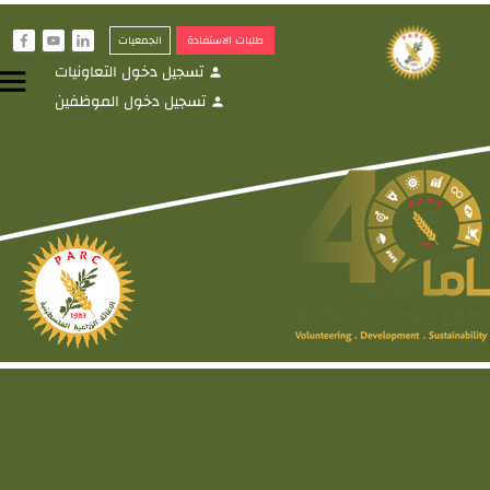
طلبات الاستفادة
الجمعيات
f
y
i
تسجيل دخول التعاونيات
menu
person
تسجيل دخول الموظفين
person