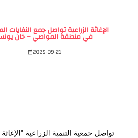
الإغاثة الزراعية تواصل جمع النفايات ال
في منطقة المواصي – خان يون
2025-09-21
date_range
تواصل جمعية التنمية الزراعية "الإغاث