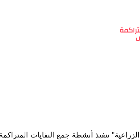
متراكمة
س
ة الزراعية" تنفيذ أنشطة جمع النفايات المترا