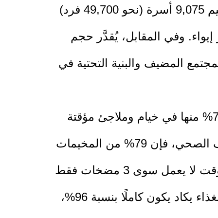
غزة باتجاه محافظة خان يونس، خاصة في غرب المدينة ومدينة حمد. وقد شمل التقييم 9,075 أسرة (نحو 49,700 فرد)
الزيارات الميدانية المباشرة، موزعين على 28 مخيم نزوح و11 مركز إيواء. وفي المقابل، يُقدَّر حجم
غط الهائل على المجتمع المضيف والبنية التحتية في
وكشف التقرير أن 93% من الأسر التي جرى تقييمها لا تملك سكنًا ملائمًا، فيما يقيم 79% منها في خيام وملاجئ مؤقتة
تعاني من الاكتظاظ وغياب الحماية من تقلبات الطقس. أما على صعيد المياه والصرف الصحي، فإن 79% من المخيمات
تعتمد على مصادر غير آمنة للشرب، بينما 96% تفتقر إلى مرافق صحية مناسبة، في وقت لا يعمل سوى 3 مضخات فقط
من أصل 16 مضخة متوفرة. كما بيَّن التقرير أن الاعتماد على السوق المحلي لتأمين الغذاء يكاد يكون كاملًا بنسبة 96%،