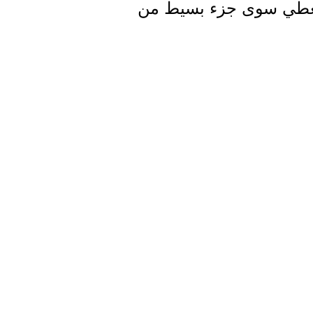
دات الإنسانية لا تغطي سوى جزء بسيط من
ع النزوح بسبب غياب مساحات مخصصة للأطفال
والنساء، وغياب شبه تام لآليات رسمية لتلقي الشكاوى، فيما يعاني قطاع التعليم من أزمة حادة حيث تفتقر 89% من
ليم وتفاقم الفاقد الدراسي بشكل
 خان يونس، حيث تحولت أحياء مثل
ة تركز على توفير مياه شرب آمنة