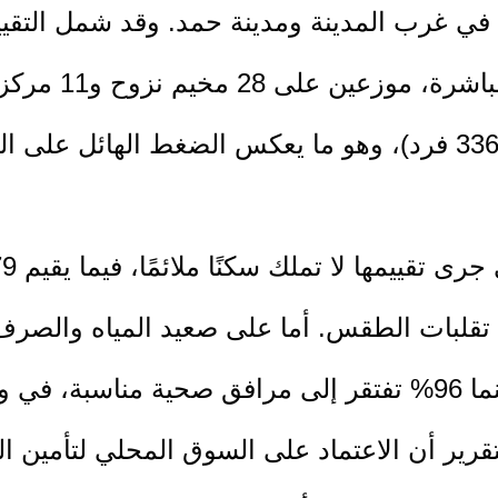
عبر الاستبيانات و
الأزمة الكلي بنحو 60,000 أسرة (336,000 فرد)، وهو ما يعكس الض