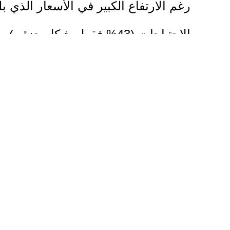
الاحتياجات (43% فقط بشكل جزئي).
وأشار التقر
التجمعات النازحة إلى مدارس قريبة، م
خطير.
ويخلص التقرير إلى أن هذا النزوح ا
الإسراء وحي الأمل إلى تجمعات مكتظة