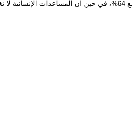
رغم الارتفاع الكبير في الأسعار الذي بلغ 64%، في حين أن المساع
ير أيضًا إلى أن 89% من الأسر لا تشعر بالأمان داخل مواق
ما أدى إلى انقطاع شبه كامل للأطفال عن التع
لواسع ضاعف الضغط على مناطق الاستضافة في
 بالنازحين، ما يستدعي استجابة عاجلة ومنسق