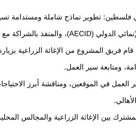
 فلسطين: تطوير نماذج شاملة ومستدامة تسهم 
معية تنمية المرأة الريفية (RWDS)، قام فريق المشروع من الإغاثة ال
مة، ومتابعة سير العمل.
ير العمل في الموقعين، ومناقشة أبرز الاحتيا
لأهالي.
لمشترك بين الإغاثة الزراعية والمجالس المحلية
م في تحسين جودة الحياة، وتوفير مساحات خضراء