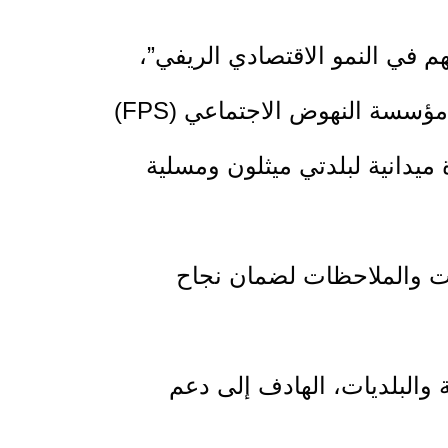
في النمو الاقتصادي الريفي”،
الممول من الوكالة الإسبانية للتعاون الإنمائي الدولي (AECID)، والمنفذ بالشراكة مع مؤسسة النهوض الاجتماعي (FPS)
زراعية بزيارة ميدانية لبلدتي ميثلون ومسلية
جات والملاحظات لضمان نجاح
 والبلديات، الهادف إلى دعم
 وآمنة تعزز من رفاهية المواطنين