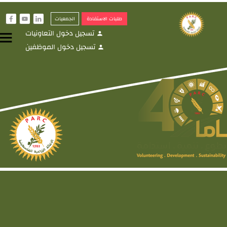
طلبات الاستفادة
الجمعيات
f
y
i
تسجيل دخول التعاونيات
menu
person
تسجيل دخول الموظفين
person