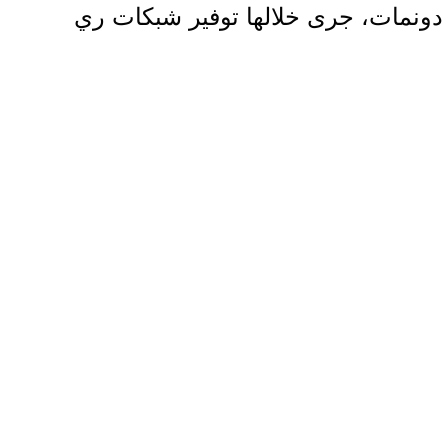
دونمات، جرى خلالها توفير شبكات ري
(بربيش)، إلى جانب توريد شتلات وبذور
متنوعة تشمل: الباذنجان، الخيار البلدي،
الفلفل، والبصل، بالإضافة إلى الأسمدة
اللازمة لضمان نجاح العملية الزراعية.
ويأتي هذا التدخل بهدف تمكين الأسر
النازحة من الوصول إلى مصادر غذاء محلية
ومستدامة، بما يسهم في تعزيز صمودها