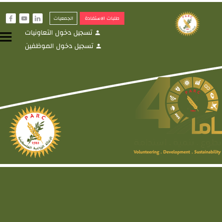
طلبات الاستفادة
الجمعيات
f
y
i
تسجيل دخول التعاونيات
menu
person
تسجيل دخول الموظفين
person