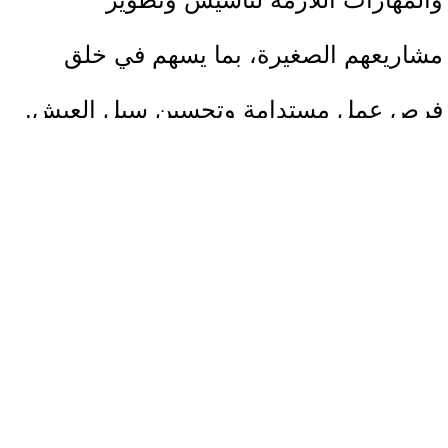
مشاريعهم الصغيرة، بما يسهم في خلق
فرص عمل مستدامة وتحسين سبل العيش.
وسيستفيد من المرحلة التدريبية الأولى 160
مشاركًا ومشاركة من الأفراد والمجموعات،
موزعين على ثماني مجموعات تدريبية،
حيث يتلقى كل منهم 10 ساعات تدريبية
ضمن حزمة دعم الأعمال، التي تركز على
تطوير خطط العمل وتنمية المهارات