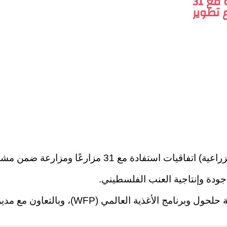
الإغاثة_الزراعية توقع اتفاقيات استفادة مع 31
 تطوير
حلحول – وقّعت جمعية التنمية الزراعية (الإغاثة الزراعية
ودة وإنتاجية العنب الفلسطيني.
عالمي (WFP)، وبالتعاون مع مديرية زراعة شمال الخليل.