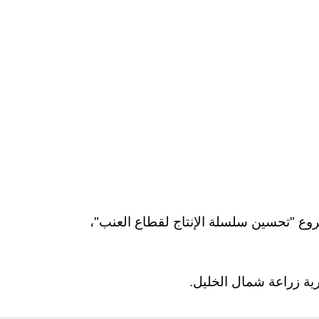
) اتفاقيات استفادة مع 31 مزارعًا ومزارعة ضمن مشروع "تحسين سلسلة الإنتاج لقطاع العنب"،