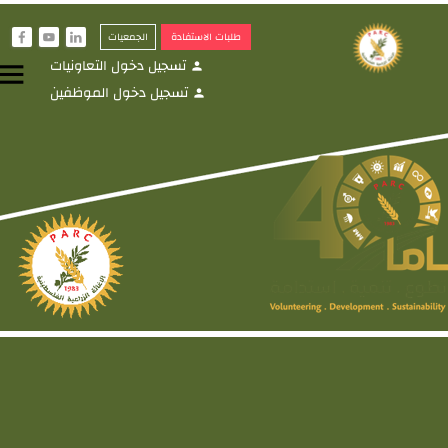
طلبات الاستفادة
الجمعيات
f
y
i
تسجيل دخول التعاونيات
menu
person
تسجيل دخول الموظفين
person