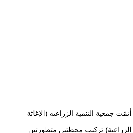
أتمّت جمعية التنمية الزراعية (الإغاثة
الزراعية) تركيب محطتين متطورتين