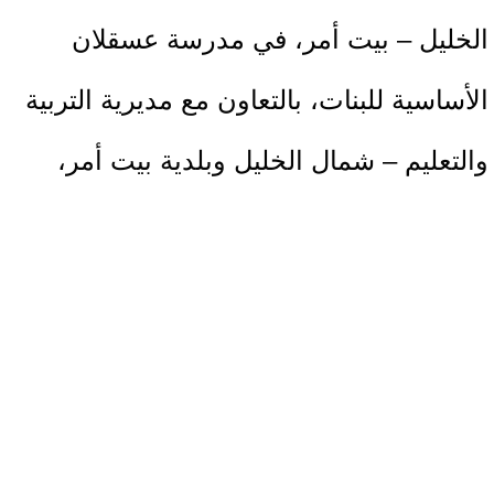
الخليل – بيت أمر، في مدرسة عسقلان
الأساسية للبنات، بالتعاون مع مديرية التربية
والتعليم – شمال الخليل وبلدية بيت أمر،
بينما تم تركيب المحطة الثانية في بلدة
النصارية بمحافظة نابلس، على أرض تابعة
لجمعية مزارعي العنب (لؤلؤة الأغوار)،
حيث قامت الجهات المستضيفة بتوفير
المكان المناسب وتجهيزه وتركيب وسائل