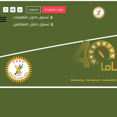
طلبات الاستفادة
الجمعيات
f
y
i
تسجيل دخول التعاونيات
menu
person
تسجيل دخول الموظفين
person