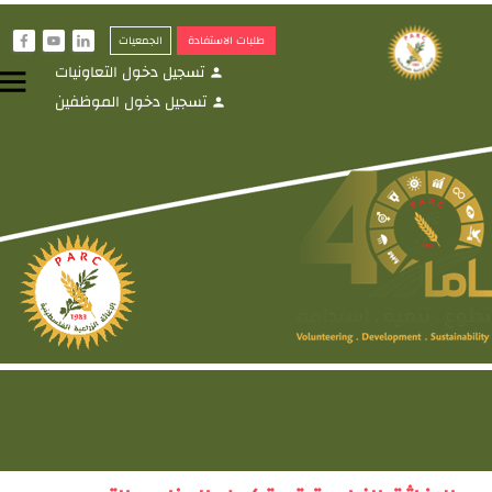
طلبات الاستفادة
الجمعيات
f
y
i
تسجيل دخول التعاونيات
menu
person
تسجيل دخول الموظفين
person