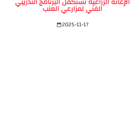
الإغاثة الزراعية تستكمل البرنامج التدريبي
الفني لمزارعي العنب
2025-11-17
date_range